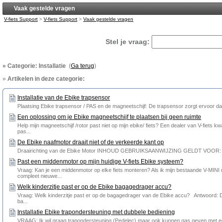
Vaak gestelde vragen
V-fiets Support
>
V-fiets Support
>
Vaak gestelde vragen
Stel je vraag:
» Categorie: Installatie
(
Ga terug
)
»
Artikelen in deze categorie:
Installatie van de Ebike trapsensor
Plaatsing Ebike trapsensor / PAS en de magneetschijf: De trapsensor zorgt ervoor dat
Een oplossing om je Ebike magneetschijf te plaatsen bij geen ruimte
Help mijn magneetschijf /rotor past niet op mijn ebike/ fiets? Een dealer van V-fiets
pas...
De Ebike naafmotor draait niet of de verkeerde kant op
Draairichting van de Ebike Motor INHOUD GEBRUIKSAANWIJZING GELDT VOOR: V-HT
Past een middenmotor op mijn huidige V-fiets Ebike systeem?
Vraag: Kan je een middenmotor op elke fiets monteren? Als ik mijn bestaande V-MINI
compleet nieuwe...
Welk kinderzitje past er op de Ebike bagagedrager accu?
Vraag: Welk kinderzitje past er op de bagagedrager van de Ebike accu? Antwoord:
ba...
Installatie Ebike trapondersteuning met dubbele bediening
VRAAG: Ik wil graag trapondersteuning (Pedelec) maar ook kunnen gas geven met een g